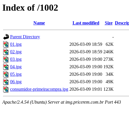
Index of /1002
Name
Last modified
Size
Descri
Parent Directory
-
01.jpg
2026-03-09 18:59
62K
02.jpg
2026-03-09 18:59
246K
03.jpg
2026-03-09 19:00
273K
04.jpg
2026-03-09 19:00
192K
05.jpg
2026-03-09 19:00
34K
06.jpg
2026-03-09 19:00
49K
consumidor-primeiracompra.jpg
2026-03-09 19:01
123K
Apache/2.4.54 (Ubuntu) Server at img.pricerem.com.br Port 443