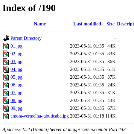
Index of /190
Name
Last modified
Size
Descript
Parent Directory
-
01.jpg
2023-05-31 01:35
44K
02.jpg
2023-05-31 01:35
83K
03.jpg
2023-05-31 01:35
36K
04.jpg
2023-05-31 01:35
61K
05.jpg
2023-05-31 01:35
37K
06.jpg
2023-05-31 01:35
24K
07.jpg
2023-05-31 01:35
31K
08.jpg
2023-05-31 01:35
43K
09.jpg
2023-05-31 01:35
67K
amora-vermelha-jabuticaba.jpg
2023-05-31 01:18
114K
Apache/2.4.54 (Ubuntu) Server at img.pricerem.com.br Port 443