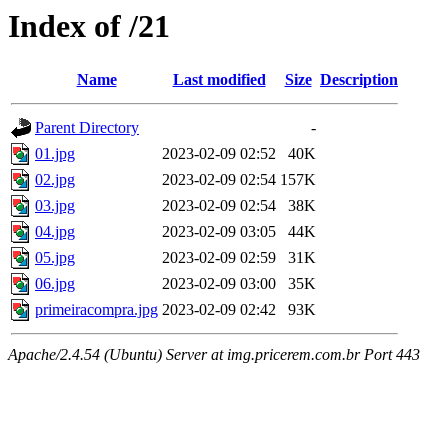
Index of /21
Name
Last modified
Size
Description
Parent Directory
-
01.jpg
2023-02-09 02:52
40K
02.jpg
2023-02-09 02:54
157K
03.jpg
2023-02-09 02:54
38K
04.jpg
2023-02-09 03:05
44K
05.jpg
2023-02-09 02:59
31K
06.jpg
2023-02-09 03:00
35K
primeiracompra.jpg
2023-02-09 02:42
93K
Apache/2.4.54 (Ubuntu) Server at img.pricerem.com.br Port 443