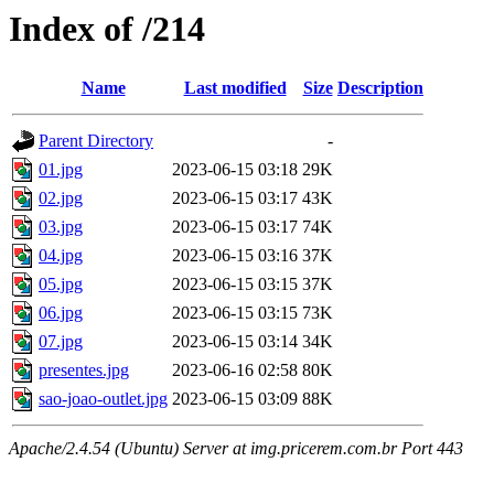
Index of /214
Name
Last modified
Size
Description
Parent Directory
-
01.jpg
2023-06-15 03:18
29K
02.jpg
2023-06-15 03:17
43K
03.jpg
2023-06-15 03:17
74K
04.jpg
2023-06-15 03:16
37K
05.jpg
2023-06-15 03:15
37K
06.jpg
2023-06-15 03:15
73K
07.jpg
2023-06-15 03:14
34K
presentes.jpg
2023-06-16 02:58
80K
sao-joao-outlet.jpg
2023-06-15 03:09
88K
Apache/2.4.54 (Ubuntu) Server at img.pricerem.com.br Port 443