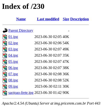
Index of /230
Name
Last modified
Size
Description
Parent Directory
-
01.jpg
2023-06-30 02:05
40K
02.jpg
2023-06-30 02:06
54K
03.jpg
2023-06-30 02:07
49K
04.jpg
2023-06-30 02:07
35K
05.jpg
2023-06-30 02:07
47K
06.jpg
2023-06-30 02:07
38K
07.jpg
2023-06-30 02:08
36K
08.jpg
2023-06-30 02:08
52K
09.jpg
2023-06-30 02:11
30K
saojoao-frete.jpg
2023-06-30 01:42
90K
Apache/2.4.54 (Ubuntu) Server at img.pricerem.com.br Port 443