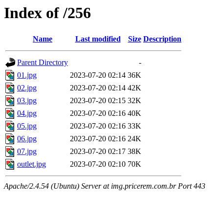
Index of /256
Name
Last modified
Size
Description
Parent Directory
-
01.jpg
2023-07-20 02:14
36K
02.jpg
2023-07-20 02:14
42K
03.jpg
2023-07-20 02:15
32K
04.jpg
2023-07-20 02:16
40K
05.jpg
2023-07-20 02:16
33K
06.jpg
2023-07-20 02:16
24K
07.jpg
2023-07-20 02:17
38K
outlet.jpg
2023-07-20 02:10
70K
Apache/2.4.54 (Ubuntu) Server at img.pricerem.com.br Port 443