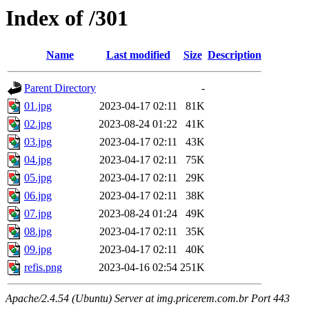
Index of /301
Name
Last modified
Size
Description
Parent Directory
-
01.jpg
2023-04-17 02:11
81K
02.jpg
2023-08-24 01:22
41K
03.jpg
2023-04-17 02:11
43K
04.jpg
2023-04-17 02:11
75K
05.jpg
2023-04-17 02:11
29K
06.jpg
2023-04-17 02:11
38K
07.jpg
2023-08-24 01:24
49K
08.jpg
2023-04-17 02:11
35K
09.jpg
2023-04-17 02:11
40K
refis.png
2023-04-16 02:54
251K
Apache/2.4.54 (Ubuntu) Server at img.pricerem.com.br Port 443