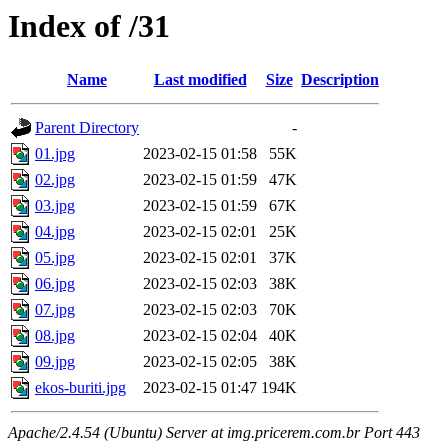
Index of /31
Name
Last modified
Size
Description
Parent Directory
-
01.jpg
2023-02-15 01:58
55K
02.jpg
2023-02-15 01:59
47K
03.jpg
2023-02-15 01:59
67K
04.jpg
2023-02-15 02:01
25K
05.jpg
2023-02-15 02:01
37K
06.jpg
2023-02-15 02:03
38K
07.jpg
2023-02-15 02:03
70K
08.jpg
2023-02-15 02:04
40K
09.jpg
2023-02-15 02:05
38K
ekos-buriti.jpg
2023-02-15 01:47
194K
Apache/2.4.54 (Ubuntu) Server at img.pricerem.com.br Port 443