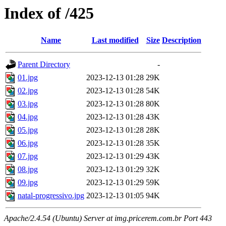
Index of /425
Name
Last modified
Size
Description
Parent Directory
-
01.jpg
2023-12-13 01:28
29K
02.jpg
2023-12-13 01:28
54K
03.jpg
2023-12-13 01:28
80K
04.jpg
2023-12-13 01:28
43K
05.jpg
2023-12-13 01:28
28K
06.jpg
2023-12-13 01:28
35K
07.jpg
2023-12-13 01:29
43K
08.jpg
2023-12-13 01:29
32K
09.jpg
2023-12-13 01:29
59K
natal-progressivo.jpg
2023-12-13 01:05
94K
Apache/2.4.54 (Ubuntu) Server at img.pricerem.com.br Port 443