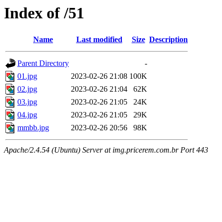
Index of /51
Name
Last modified
Size
Description
Parent Directory
-
01.jpg
2023-02-26 21:08
100K
02.jpg
2023-02-26 21:04
62K
03.jpg
2023-02-26 21:05
24K
04.jpg
2023-02-26 21:05
29K
mmbb.jpg
2023-02-26 20:56
98K
Apache/2.4.54 (Ubuntu) Server at img.pricerem.com.br Port 443