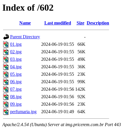
Index of /602
Name
Last modified
Size
Description
Parent Directory
-
01.jpg
2024-06-19 01:55
66K
02.jpg
2024-06-19 01:55
56K
03.jpg
2024-06-19 01:55
49K
04.jpg
2024-06-19 01:55
36K
05.jpg
2024-06-19 01:55
23K
06.jpg
2024-06-19 01:55
99K
07.jpg
2024-06-19 01:56
142K
08.jpg
2024-06-19 01:56
92K
09.jpg
2024-06-19 01:56
23K
perfumaria.jpg
2024-06-19 01:49
64K
Apache/2.4.54 (Ubuntu) Server at img.pricerem.com.br Port 443