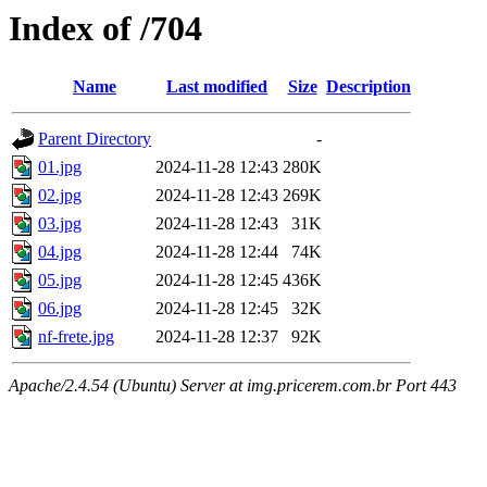
Index of /704
Name
Last modified
Size
Description
Parent Directory
-
01.jpg
2024-11-28 12:43
280K
02.jpg
2024-11-28 12:43
269K
03.jpg
2024-11-28 12:43
31K
04.jpg
2024-11-28 12:44
74K
05.jpg
2024-11-28 12:45
436K
06.jpg
2024-11-28 12:45
32K
nf-frete.jpg
2024-11-28 12:37
92K
Apache/2.4.54 (Ubuntu) Server at img.pricerem.com.br Port 443