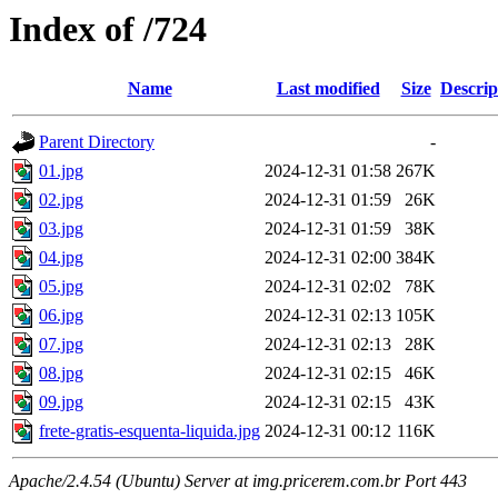
Index of /724
Name
Last modified
Size
Descrip
Parent Directory
-
01.jpg
2024-12-31 01:58
267K
02.jpg
2024-12-31 01:59
26K
03.jpg
2024-12-31 01:59
38K
04.jpg
2024-12-31 02:00
384K
05.jpg
2024-12-31 02:02
78K
06.jpg
2024-12-31 02:13
105K
07.jpg
2024-12-31 02:13
28K
08.jpg
2024-12-31 02:15
46K
09.jpg
2024-12-31 02:15
43K
frete-gratis-esquenta-liquida.jpg
2024-12-31 00:12
116K
Apache/2.4.54 (Ubuntu) Server at img.pricerem.com.br Port 443