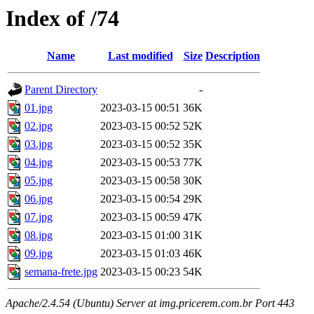
Index of /74
Name
Last modified
Size
Description
Parent Directory
-
01.jpg
2023-03-15 00:51
36K
02.jpg
2023-03-15 00:52
52K
03.jpg
2023-03-15 00:52
35K
04.jpg
2023-03-15 00:53
77K
05.jpg
2023-03-15 00:58
30K
06.jpg
2023-03-15 00:54
29K
07.jpg
2023-03-15 00:59
47K
08.jpg
2023-03-15 01:00
31K
09.jpg
2023-03-15 01:03
46K
semana-frete.jpg
2023-03-15 00:23
54K
Apache/2.4.54 (Ubuntu) Server at img.pricerem.com.br Port 443