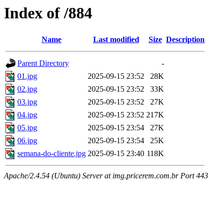
Index of /884
Name
Last modified
Size
Description
Parent Directory
-
01.jpg
2025-09-15 23:52
28K
02.jpg
2025-09-15 23:52
33K
03.jpg
2025-09-15 23:52
27K
04.jpg
2025-09-15 23:52
217K
05.jpg
2025-09-15 23:54
27K
06.jpg
2025-09-15 23:54
25K
semana-do-cliente.jpg
2025-09-15 23:40
118K
Apache/2.4.54 (Ubuntu) Server at img.pricerem.com.br Port 443